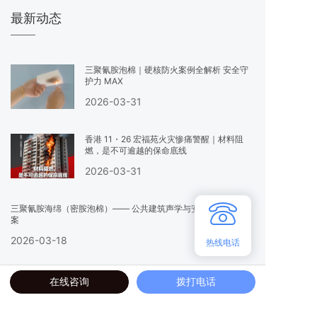
最新动态
三聚氰胺泡棉｜硬核防火案例全解析 安全守
护力 MAX
2026-03-31
香港 11・26 宏福苑火灾惨痛警醒｜材料阻
燃，是不可逾越的保命底线
2026-03-31
三聚氰胺海绵（密胺泡棉）—— 公共建筑声学与安全材料首选方
案
2026-03-18
热线电话
三聚氰胺海绵：工厂管道保温优选
在线咨询
拨打电话
2026-03-17