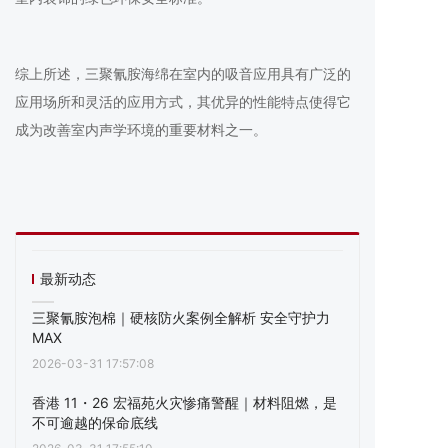
综上所述，三聚氰胺海绵在室内的吸音应用具有广泛的
应用场所和灵活的应用方式，其优异的性能特点使得它
成为改善室内声学环境的重要材料之一。
最新动态
三聚氰胺泡棉｜硬核防火案例全解析 安全守护力
MAX
2026-03-31 17:57:08
香港 11・26 宏福苑火灾惨痛警醒｜材料阻燃，是
不可逾越的保命底线