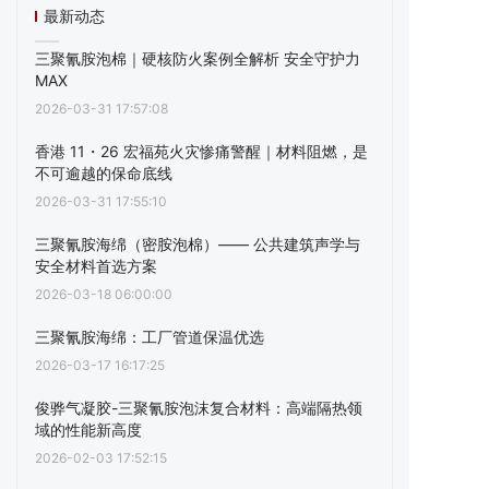
最新动态
三聚氰胺泡棉｜硬核防火案例全解析 安全守护力
MAX
2026-03-31 17:57:08
香港 11・26 宏福苑火灾惨痛警醒｜材料阻燃，是
不可逾越的保命底线
2026-03-31 17:55:10
三聚氰胺海绵（密胺泡棉）—— 公共建筑声学与
安全材料首选方案
2026-03-18 06:00:00
三聚氰胺海绵：工厂管道保温优选
2026-03-17 16:17:25
俊骅气凝胶-三聚氰胺泡沫复合材料：高端隔热领
域的性能新高度
2026-02-03 17:52:15