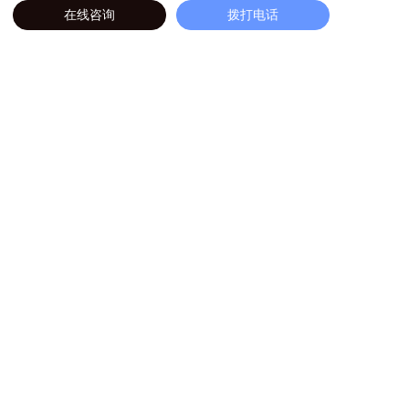
在线咨询
拨打电话
下一篇
三聚氰胺管道保温海绵
上一篇
三聚氰胺彩色海绵
源头工厂
深度加工
联系人：赵经理