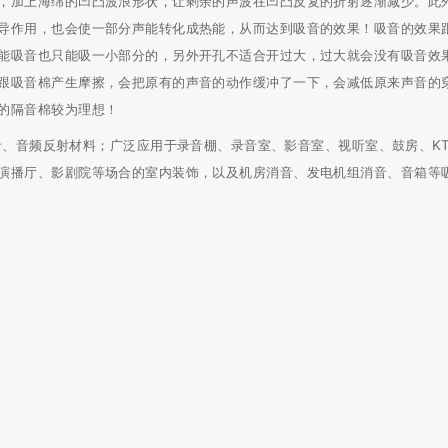
，加上海绵的凹凸波浪形状，让剩余的声波在凹凸反复的折射逐渐减少。此
导作用，也会使一部分声能转化成热能，从而达到吸音的效果！吸音的效果
能吸音也只能吸一小部分的，另外开孔不适合开过大，过大就会没有吸音效
跟吸音棉产生摩擦，会把原有的声音的动作缓冲了一下，会减低原来声音的
的隔音棉较为理想！
音、音频反射材料；广泛应用于录音棚、录音室、影音室、视听室、鼓房、KT
演播厅、影剧院等场合的室内装饰，以及机房消音、发电机组消音、音箱等