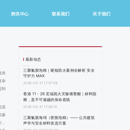
资讯中心
联系我们
关于我们
最新动态
三聚氰胺泡棉｜硬核防火案例全解析 安全
提供
守护力 MAX
复杂
2026-03-31 17:57:08
起到
香港 11・26 宏福苑火灾惨痛警醒｜材料阻
燃，是不可逾越的保命底线
气流
2026-03-31 17:55:10
气振
三聚氰胺海绵（密胺泡棉）—— 公共建筑
力，
声学与安全材料首选方案