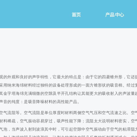
首页
产品中心
观的外观和良好的声学特性，它最大的特点是：由于它的四菱锥外形，它还
采用纳米海绵材料经过独特的设备处理形成的一面方锥形状的吸音棉。经过
其金字塔海绵充满细微的空隙及半开孔结构让其能更大的吸收射入的声波量
声音的纯度：是吸音降噪材料的高性能产品。
空气流阻等。空气流阻是单位厚度时材料两侧空气气压和空气流速之比。空
材料稀疏，空气振动容易穿过，吸声性能下降；流阻太大说明材料密实，空
气泡，当声波入射到波浪其中时，可引起空隙中空气振动由于空气的粘滞阻