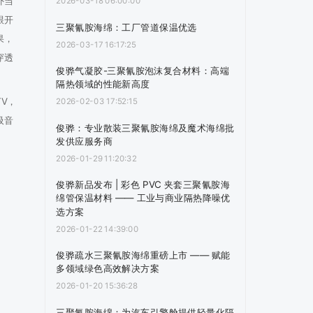
外当
2026-03-18 06:00:00
跟开
三聚氰胺海绵：工厂管道保温优选
果，
2026-03-17 16:17:25
穿透
俊骅气凝胶-三聚氰胺泡沫复合材料：高端
隔热领域的性能新高度
V，
2026-02-03 17:52:15
吸音
俊骅：专业散装三聚氰胺海绵及魔术海绵批
发供应服务商
2026-01-29 11:20:32
俊骅新品发布 | 彩色 PVC 夹套三聚氰胺海
绵管保温材料 —— 工业与商业隔热降噪优
选方案
2026-01-22 14:39:00
俊骅疏水三聚氰胺海绵重磅上市 —— 赋能
多领域绿色高效解决方案
2026-01-20 15:36:28
三聚氰胺海绵：为汽车引擎舱提供轻量化隔